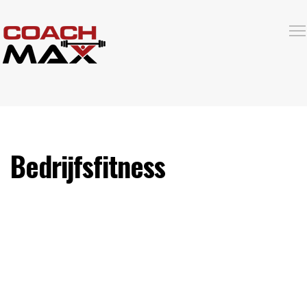
Bedrijfsfitness
BEDRIJFSFITNESS
Fit personeel betekent minder ziekteverzuim en langdurige